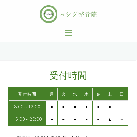
コ
ン
テ
ン
ツ
へ
ス
キ
ッ
受付時間
プ
受付時間
月
火
水
木
金
土
日
8:00～12:00
●
●
●
●
●
●
－
15:00～20:00
●
●
●
●
●
▲
－