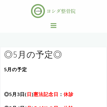
コ
ン
テ
ン
ツ
へ
ス
キ
ッ
◎5月の予定◎
プ
5月の予定
◎5月3日(
日
)
憲法記念日
：
休診