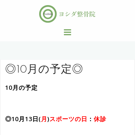
コ
ン
テ
ン
ツ
へ
ス
キ
ッ
◎10月の予定◎
プ
10月の予定
◎10月13日(
月
)
スポーツの日
：
休診