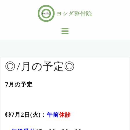
コ
ン
テ
ン
ツ
へ
ス
キ
ッ
◎7月の予定◎
プ
7月の予定
◎7月2日(火)：
午前
休診