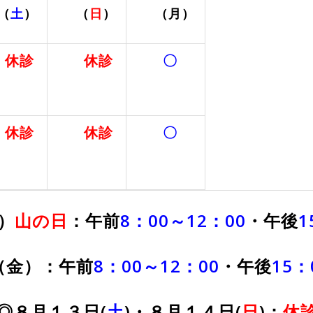
（
土
）
（
日
）
（月）
休診
休診
〇
休診
休診
〇
）
山
の日
：午前
8：00～12：00
・午後
1
（金）：午前
8：00～12：00
・午後
15：
◎８月１３日(
土
)・８月１４日(
日
)：
休