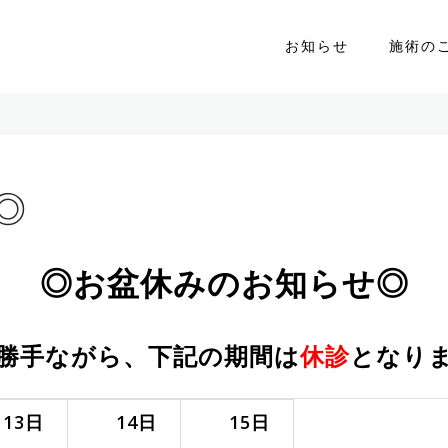
お知らせ
施術の
◎
◎お盆休みのお知らせ◎
勝手ながら、下記の期間は
休診
となり
3
日
14
日
15
日