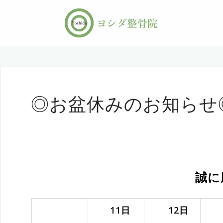
コ
ン
テ
ン
ツ
へ
ス
キ
◎お盆休みのお知らせ
ッ
プ
誠に
11
日
12
日
1